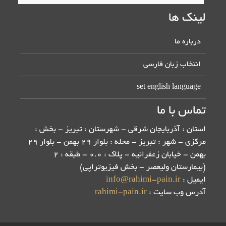
لینک ها
درباره ما
انتخاب زبان فارسی
set english language
تماس با ما
استان : آذربایجان شرقی - شهرستان : تبریز - بخش :
مرکزی - شهر : تبریز - محله : بلوار 29 بهمن - بلوار 29
بهمن - خیابان زعفرانیه - پلاک : 0.0 - طبقه : 2
(بیمارستان ولیعصر - بخش فیزیوتراپی)
ایمیل :
info@rahimi-pain.ir
آدرس وب سایت :
rahimi-pain.ir