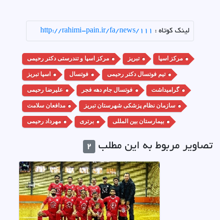
لینک کوتاه :
http://rahimi-pain.ir/fa/news/111
مرکز اسپا
تبریز
مرکز اسپا و تندرستی دکتر رحیمی
تیم فوتسال دکتر رحیمی
فوتسال
اسپا تبریز
گرامیداشت
فوتسال جام دهه فجر
علیرضا رحیمی
سازمان نظام پزشکی شهرستان تبریز
مدافعان سلامت
بیمارستان بین المللی
برتری
مهرداد رحیمی
تصاویر مربوط به این مطلب
2