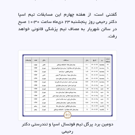
گفتنی است: از هفته چهارم این مسابقات تیم اسپا
دکتر رحیمی روز پنجشنبه 23 دی‌ماه ساعت 10:30 صبح
در سالن شهریار به مصاف تیم پزشکی قانونی خواهد
رفت.
دومین برد پرگل تیم فوتسال اسپا و تندرستی دکتر
رحیمی