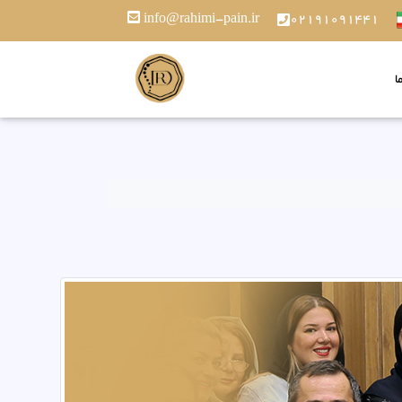
info@rahimi-pain.ir
02191091441
ا