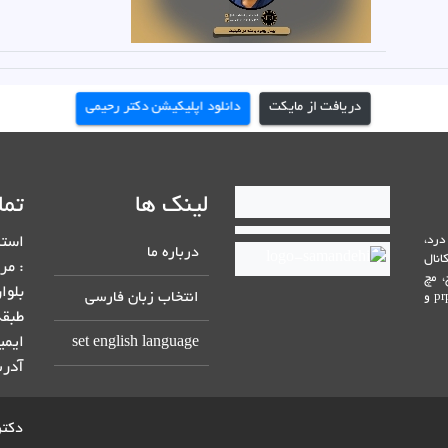
دریافت از مایکت
دانلود اپلیکیشن دکتر رحیمی
لینک ها
تما
رد،
استا
درباره ما
انال
، مچ
انتخاب زبان فارسی
دست و شانه، درمان عصب سیاتیک، درمان خارش و درد کف پا، prp و
طبقه : 2 (بیمارستان ولیعص
set english language
ایمی
آدر
2026 © d