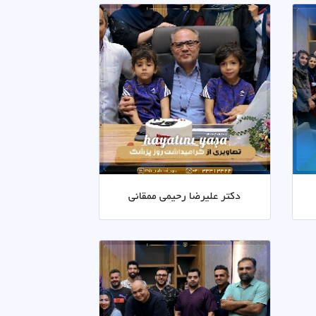
دکتر علیرضا رحیمی ممقانی