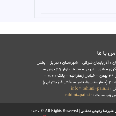
س با ما
ن : آذربایجان شرقی - شهرستان : تبریز - بخش
: مرکزی - شهر : تبریز - محله : بلوار 29 بهمن -
بلوار 29 بهمن - خیابان زعفرانیه - پلاک : 0.0 -
ر - بخش فیزیوتراپی)
ل :
info@rahimi-pain.ir
س وب سایت :
rahimi-pain.ir
All Rights Reserve | دکتر علیرضا رحیمی ممقانی