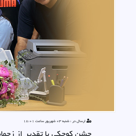
ارسال در : شنبه 03 شهریور ساعت 18:01
جشن کوچکی با تقدیر از زحمات