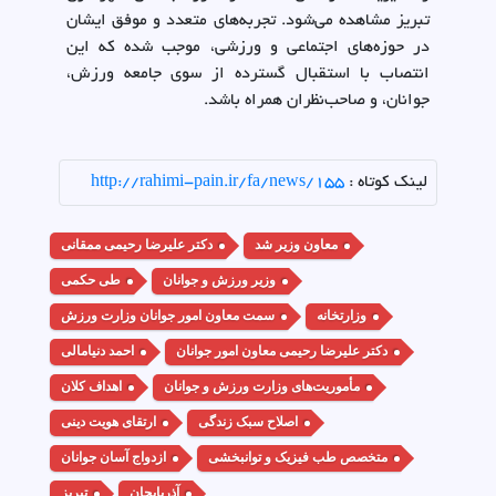
تبریز مشاهده می‌شود. تجربه‌های متعدد و موفق ایشان
در حوزه‌های اجتماعی و ورزشی، موجب شده که این
انتصاب با استقبال گسترده از سوی جامعه ورزش،
جوانان، و صاحب‌نظران همراه باشد.
لینک کوتاه :
http://rahimi-pain.ir/fa/news/155
معاون وزیر شد
دکتر علیرضا رحیمی ممقانی
وزیر ورزش و جوانان
طی حکمی
وزارتخانه
سمت معاون امور جوانان وزارت ورزش
دکتر علیرضا رحیمی معاون امور جوانان
احمد دنیامالی
مأموریت‌های وزارت ورزش و جوانان
اهداف کلان
اصلاح سبک زندگی
ارتقای هویت دینی
متخصص طب فیزیک و توانبخشی
ازدواج آسان جوانان
آذربایجان
تبریز