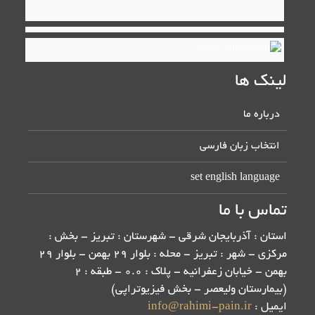
لینک ها
درباره ما
انتخاب زبان فارسی
set english language
تماس با ما
استان : آذربایجان شرقی - شهرستان : تبریز - بخش :
مرکزی - شهر : تبریز - محله : بلوار 29 بهمن - بلوار 29
بهمن - خیابان زعفرانیه - پلاک : 0.0 - طبقه : 2
(بیمارستان ولیعصر - بخش فیزیوتراپی)
ایمیل :
info@rahimi-pain.ir