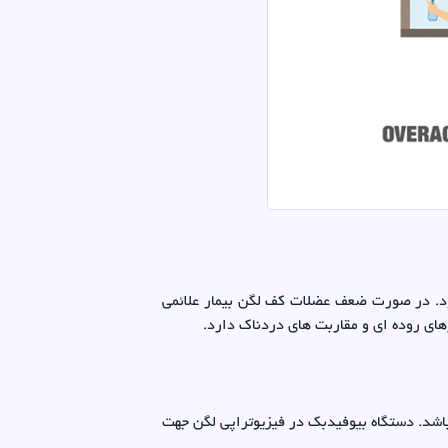
. در صورت ضعف عضلات کف لگن بیمار علائمی
های روده ای و مقاربت های دردناک دارد.
ه در فیزیوتراپی لگن مورداستفاده قرار می‌گیرد شامل دستگاه‌های تحریک الکتریکی و دستگاه biofeedback می‌باشد. دستگاه بیوفیدبک در فیزیوتراپی لگن جهت