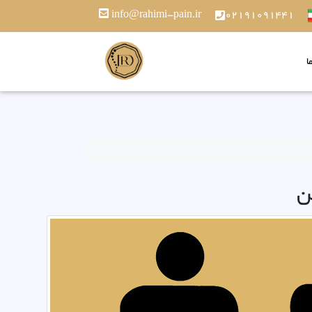
info@rahimi-pain.ir
02191091441
ا
ن