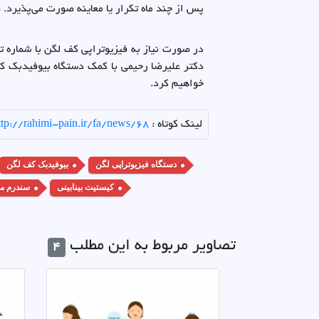
پس از چند ماه تکرار یا معاینه صورت می‌پذیرد
در صورت نیاز به فیزیوتراپی کف لگن با شماره 
دکتر علیرضا رحیمی با کمک دستگاه بیوفیدبک کف
خواهیم کرد.
لینک کوتاه :
ttp://rahimi-pain.ir/fa/news/68
دستگاه فیزیوتراپی لگن
بیوفیدبک کف لگن
کیستیت بینابینی
سندرم مث
تصاویر مربوط به این مطلب
4