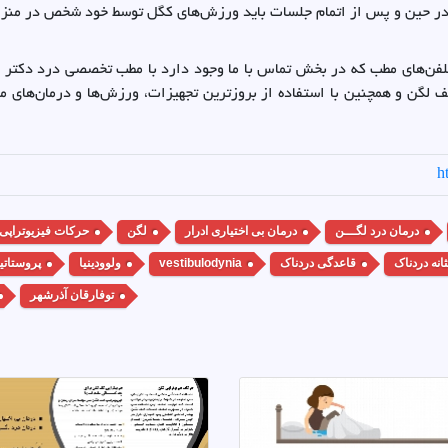
. در حین و پس از اتمام جلسات باید ورزش‌های کگل توسط خود شخص در منزل
تلفن‌های مطب که در بخش تماس با ما وجود دارد با مطب تخصصی درد دکتر 
 لگن و همچنین با استفاده از بروزترین تجهیزات، ورزش‌ها و درمان‌های
h
درمان درد لگـــن
درمان بی اختیاری ادرار
لگن
حرکات فیزیوتراپی
انه دردناک
قاعدگی دردناک
vestibulodynia
ولوودینیا
پروستات
توفارقان آذرشهر