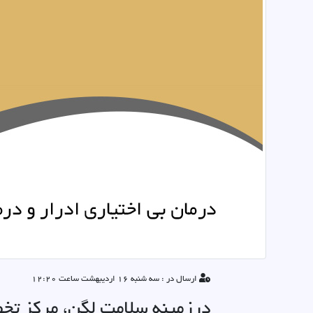
ارسال در : سه شنبه 16 اردیبهشت ساعت 12:20
درزمینه سلامت لگن، مرکز تخص