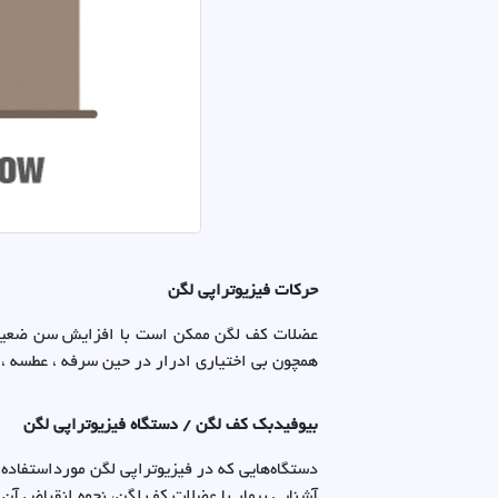
حرکات فیزیوتراپی لگن
عضلات کف لگن ممکن است با افزایش سن ضعیف 
همچون بی اختیاری ادرار در حین سرفه ، عطسه ، 
بیوفیدبک کف لگن / دستگاه فیزیوتراپی لگن
آشنایی بیمار با عضلات کف لگن، نحوه انقباض آن 