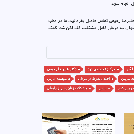
 انجام شود.
علیرضا رحیمی تماس حاصل بفرمائید. ما در مطب
 منوال به درمان کامل مشکلات کف لگن شما کمک
 لگن
مرکـز تخصصی درد
دکتر علیرضا رحیمی
یت مزمن
اختلال نعوظ در مردان
یبوست مزمن
پایین کمر
باسن
مشکلات زنان پس از زایمان